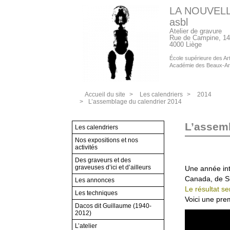
LA NOUVEL
asbl
Atelier de gravure
Rue de Campine, 14
4000 Liège
École supérieure des Arts
Académie des Beaux-Ar
Accueil du site
>
Les calendriers
>
2014
>
L’assemblage du calendrier 2014
L’assemb
Les calendriers
Nos expositions et nos
activités
Des graveurs et des
graveuses d’ici et d’ailleurs
Une année int
Canada, de Sui
Les annonces
Le résultat s
Les techniques
Voici une pre
Dacos dit Guillaume (1940-
2012)
L’atelier