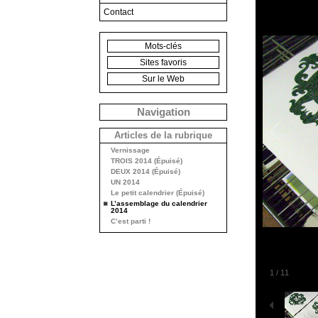
Contact
Mots-clés
Sites favoris
Sur le Web
Navigation
Articles de la rubrique
Vernissage
TROIS 2014 (Épuisé)
DEUX 2014 (Épuisé)
UN 2014
Le petit calendrier (Épuisé)
L’assemblage du calendrier
2014
C’est parti !
1
/
11