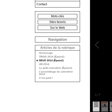
Contact
Mots-clés
Sites favoris
Sur le Web
Navigation
Articles de la rubrique
Vernissage
TROIS 2014 (Épuisé)
DEUX 2014 (Épuisé)
UN 2014
Le petit calendrier (Épuisé)
L’assemblage du calendrier
2014
C’est parti !
1
/
7