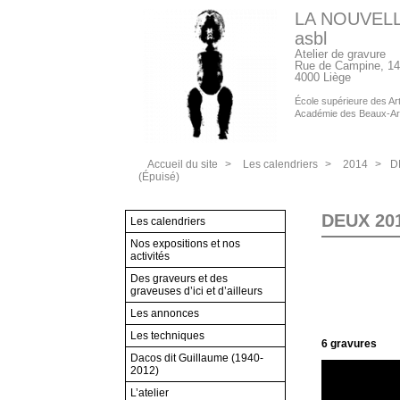
LA NOUVEL
asbl
Atelier de gravure
Rue de Campine, 14
4000 Liège
École supérieure des Arts
Académie des Beaux-Ar
Accueil du site
>
Les calendriers
>
2014
>
D
(Épuisé)
DEUX 201
Les calendriers
Nos expositions et nos
activités
Des graveurs et des
graveuses d’ici et d’ailleurs
Les annonces
Les techniques
6 gravures
Dacos dit Guillaume (1940-
2012)
L’atelier