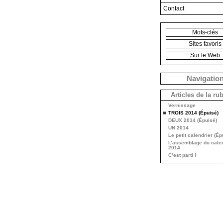
Contact
Mots-clés
Sites favoris
Sur le Web
Navigatio
Articles de la ru
Vernissage
TROIS 2014 (Épuisé)
DEUX 2014 (Épuisé)
UN 2014
Le petit calendrier (Ép
L’assemblage du calen
2014
C’est parti !