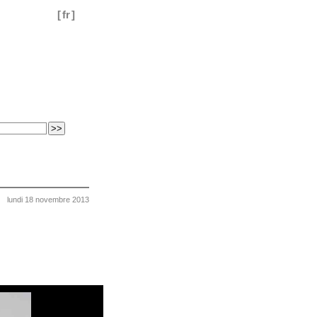
[
fr
]
lundi 18 novembre 2013