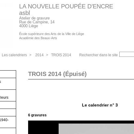
LA NOUVELLE POUPÉE D’ENCRE
asbl
Atelier de gravure
Rue de Campine, 14
4000 Liège
École supérieure des Arts de la Ville de Liège
Académie des Beaux-Arts
Les calendriers
>
2014
>
TROIS 2014
Rechercher dans le site
TROIS 2014 (Épuisé)
s
lleurs
Le calendrier n° 3
6 gravures
(1940-