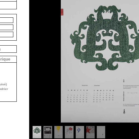
n
brique
uisé)
drier