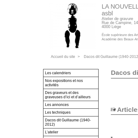
LA NOUVEL
asbl
Atelier de gravure
Rue de Campine, 14
4000 Liège
École supérieure des Arts
Académie des Beaux-Ar
Accueil du site
>
Dacos dit Guillaume (1940-2012
Dacos di
Les calendriers
Nos expositions et nos
activités
Des graveurs et des
graveuses d’ici et d’ailleurs
Les annonces
Articl
Les techniques
Dacos dit Guillaume (1940-
2012)
L’atelier