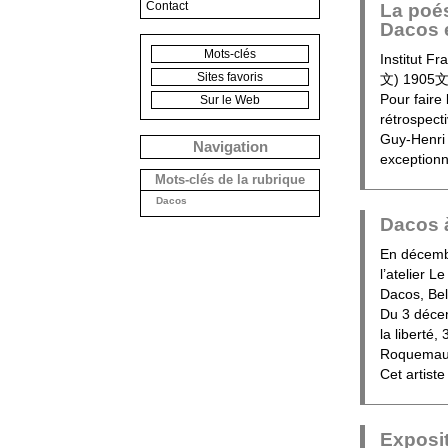
Contact
La poés
Dacos 
Mots-clés
Institut 
Sites favoris
文) 190
Pour faire
Sur le Web
rétrospecti
Guy-Henri 
Navigation
exceptionn
Mots-clés de la rubrique
Dacos
Dacos 
En décembr
l’atelier L
Dacos, Be
Du 3 décem
la liberté
Roquemau
Cet artist
Exposit