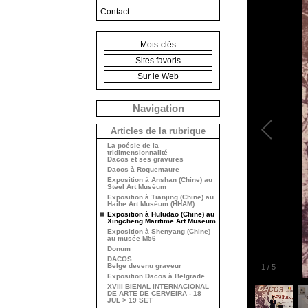
Contact
Mots-clés
Sites favoris
Sur le Web
Navigation
Articles de la rubrique
La poésie de la
tridimensionnalité
Dacos et ses gravures
Dacos à Roquemaure
Exposition à Anshan (Chine) au
Steel Art Muséum
Exposition à Tianjing (Chine) au
Haihe Art Muséum (HHAM)
Exposition à Huludao (Chine) au
Xingcheng Maritime Art Museum
Exposition à Shenyang (Chine)
au musée M56
Donum
DACOS
Belge devenu graveur
1
/
5
Exposition Dacos à Belgrade
XVIII BIENAL INTERNACIONAL
DE ARTE DE CERVEIRA - 18
JUL > 19 SET