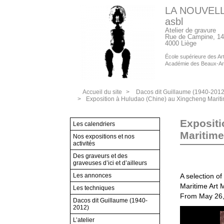
LA NOUVEL
asbl
Atelier de gravure
Rue de Campine, 14
4000 Liège
École supérieure des Arts
Académie des Beaux-Ar
Accueil du site
>
Dacos dit Guillaume (1940-2012
>
Exposition à Huludao (Chine) au Xingcheng Marit
Expositi
Les calendriers
Maritim
Nos expositions et nos
activités
Des graveurs et des
graveuses d’ici et d’ailleurs
Les annonces
A selection of
Maritime Art 
Les techniques
From May 26,
Dacos dit Guillaume (1940-
2012)
L’atelier