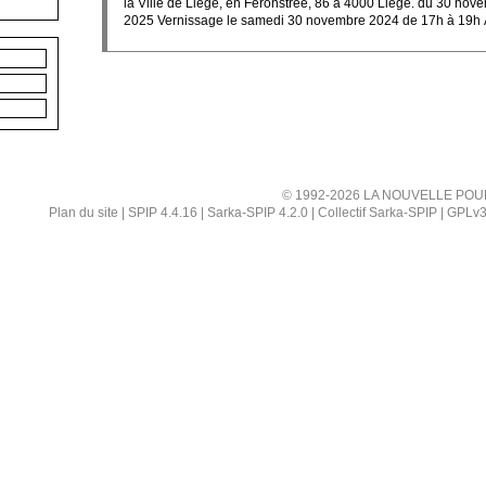
la Ville de Liège, en Feronstrée, 86 à 4000 Liège. du 30 no
2025 Vernissage le samedi 30 novembre 2024 de 17h à 19h À
© 1992-2026 LA NOUVELLE POU
Plan du site
|
SPIP 4.4.16
|
Sarka-SPIP 4.2.0
|
Collectif Sarka-SPIP
|
GPLv