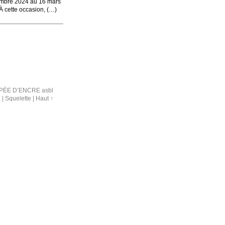
vembre 2024 au 16 mars
 cette occasion, (…)
PÉE D’ENCRE asbl
3
|
Squelette
|
Haut ↑