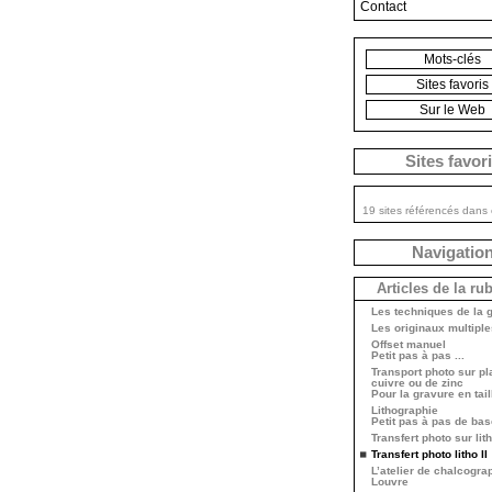
Contact
Mots-clés
Sites favoris
Sur le Web
Sites favor
19 sites référencés dans 
Navigatio
Articles de la ru
Les techniques de la 
Les originaux multiple
Offset manuel
Petit pas à pas ...
Transport photo sur p
cuivre ou de zinc
Pour la gravure en tai
Lithographie
Petit pas à pas de bas
Transfert photo sur lit
Transfert photo litho II
L’atelier de chalcogra
Louvre