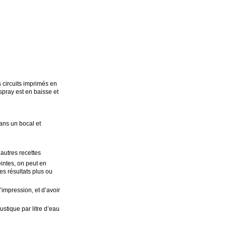
s circuits imprimés en
spray est en baisse et
ans un bocal et
 autres recettes
teintes, on peut en
es résultats plus ou
impression, et d’avoir
stique par litre d’eau