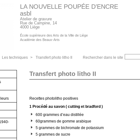
LA NOUVELLE POUPÉE D’ENCRE
asbl
Atelier de gravure
Rue de Campine, 14
4000 Liège
École supérieure des Arts de la Ville de Liège
Académie des Beaux-Arts
Les techniques
>
Transfert photo litho II
Rechercher dans le site
Transfert photo litho II
s
lleurs
Recettes photolitho positives
1 Procédé au savon ( cutting et bradford )
600 grammes d’eau distillée
60grammes de gomme arabique
(1940-
5 grammes de bichromate de potassium
5 grammes de sucre