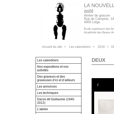
LA NOUVEL
asbl
Atelier de gravure
Rue de Campine, 14
4000 Liège
École supérieure des Arts
Académie des Beaux-Ar
Accueil du site
>
Les calendriers
>
2016
>
D
DEUX
Les calendriers
Nos expositions et nos
activités
Des graveurs et des
graveuses d’ici et d’ailleurs
Les annonces
Les techniques
Dacos dit Guillaume (1940-
2012)
L’atelier