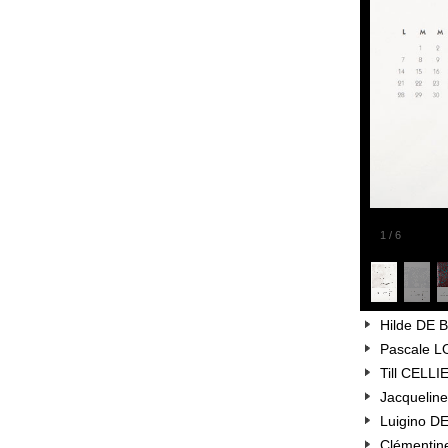
1
/
6
Hilde DE 
Pascale L
Till CELLI
Jacquelin
Luigino DE
Clémentin