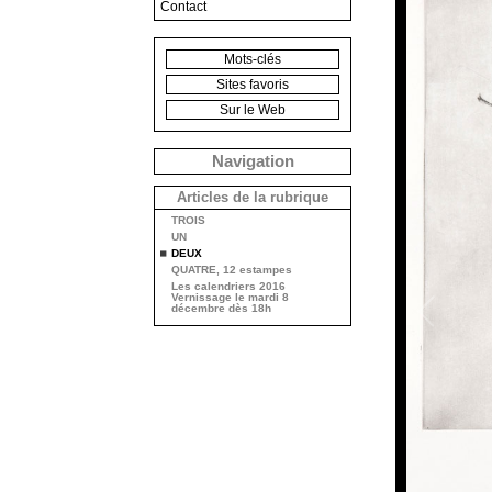
Contact
Mots-clés
Sites favoris
Sur le Web
Navigation
Articles de la rubrique
TROIS
UN
DEUX
QUATRE, 12 estampes
Les calendriers 2016
Vernissage le mardi 8
décembre dès 18h