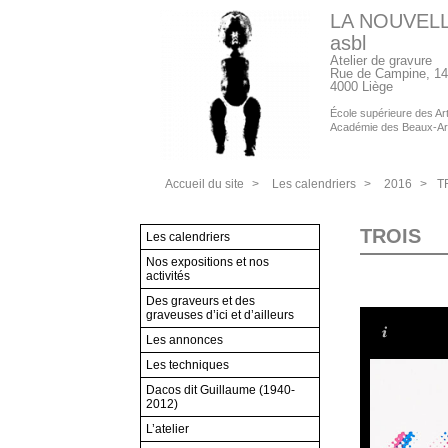
LA NOUVEL
asbl
Atelier de gravure
Rue de Campine, 14
4000 Liège
École supérieure des Arts
Académie des Beaux-Ar
Accueil du site
>
Les calendriers
>
2016
>
T
TROIS
Les calendriers
Nos expositions et nos
activités
Des graveurs et des
graveuses d’ici et d’ailleurs
Les annonces
Les techniques
Dacos dit Guillaume (1940-
2012)
L’atelier