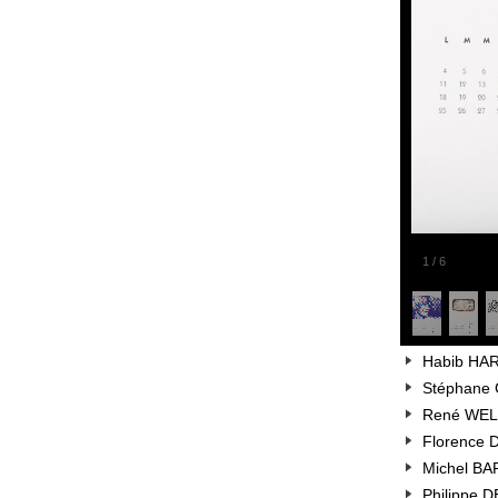
1
/
6
Habib HAR
Stéphane 
René WELI
Florence 
Michel BA
Philippe D