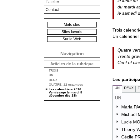
le lundi de
L’atelier
du mardi a
Contact
le samedi 
Mots-clés
Trois calendr
Sites favoris
Un calendrier
Sur le Web
Quatre ver
Navigation
Trente grav
Cent et cin
Articles de la rubrique
TROIS
UN
Les particip
DEUX
QUATRE, 12 estampes
UN
DEUX
T
Les calendriers 2016
Vernissage le mardi 8
décembre dès 18h
UN
Maria PA
Michaël 
Lucie MO
Thierry 
Cécile P