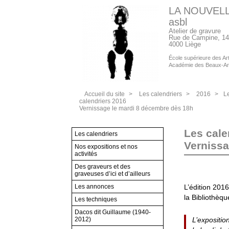
LA NOUVEL
asbl
Atelier de gravure
Rue de Campine, 14
4000 Liège
École supérieure des Arts
Académie des Beaux-Ar
Accueil du site
>
Les calendriers
>
2016
>
L
calendriers 2016
Vernissage le mardi 8 décembre dès 18h
Les cale
Les calendriers
Vernissa
Nos expositions et nos
activités
Des graveurs et des
graveuses d’ici et d’ailleurs
Les annonces
L’édition 2016
la Bibliothèqu
Les techniques
Dacos dit Guillaume (1940-
2012)
L’expositio