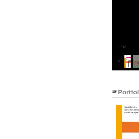
1
/
18
Portfol