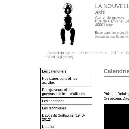
LA NOUVEL
asbl
Atelier de gravure
Rue de Campine, 14
4000 Liège
École supérieure des Arts
Académie des Beaux-Ar
Accueil du site
>
Les calendriers
>
2013
>
C
n°2 2013 (Épuisé)
Calendrie
Les calendriers
Nos expositions et nos
activités
Des graveurs et des
graveuses d’ici et d’ailleurs
Philippe Delaite
Crêvecœur, Da
Les annonces
Les techniques
Dacos dit Guillaume (1940-
2012)
L’atelier