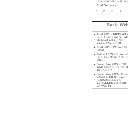
Des nouvelles « d’un 
Roel Goussey
1
2
3
4
7
8
9
…
Sur le We
Août 2023 - NICOLAS
BIEST: werk uit zijn ate
MEXICO CITY... NU
BESCHIKBAAR !!!
Août 2023 - William P
Aalst
Juillet 2023 - Olivier
BIEST in ZOMERSAL
2023
Décembre 2022 - THE
WATERSCHOENEN ST
15 JAAR !!!
Décembre 2022 - Gust
VANDER BIEST toont
AQUARELLEN en
SCHILDERIJEN in AR
LA VALISE