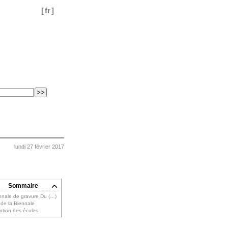
[
fr
]
lundi 27 février 2017
Sommaire
nnale de gravure Du (…)
 de la Biennale
ention des écoles