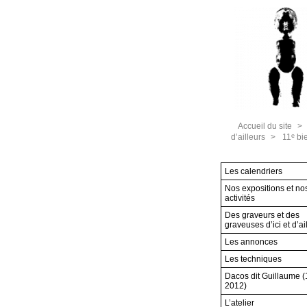
Accueil du site
>
e
d’ailleurs
>
11
bie
Les calendriers
Nos expositions et no
activités
Des graveurs et des
graveuses d’ici et d’ai
Les annonces
Les techniques
Dacos dit Guillaume 
2012)
L’atelier