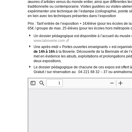
œuvres d’artistes venus du monde entier, ainsi que différentes t
traditionnelle ou contemporaine. Visites guidées ou visites-atelie
expérimenter une technique de l’estampe (collographie, pointe s
en lien avec les techniques présentes dans l’exposition
Prix : Tarif entrée de l’exposition + 1€/élève (pour les écoles de 
65€ / groupe de max. 25 élèves (pour les écoles hors métropole 
Un dossier pédagogique est disponible à l’accueil du musée ou
www.laboverie.com
Une après-midi « Portes ouvertes enseignants » est organis
de 14h à 16h
à la Boverie. Découverte de la Biennale et de l’
met en évidence les atouts, exploitations et prolongations p
deux expositions.
Le dossier pédagogique de chacune de ces expos est offert à
Gratuit / sur réservation au : 04 221 68 32 – 37 ou animati