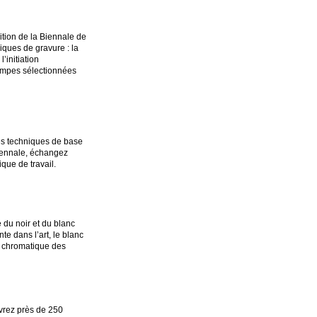
ition de la Biennale de
niques de gravure : la
’initiation
tampes sélectionnées
des techniques de base
Biennale, échangez
que de travail.
e du noir et du blanc
e dans l’art, le blanc
te chromatique des
uvrez près de 250