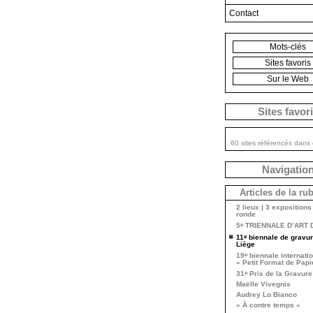
Contact
Mots-clés
Sites favoris
Sur le Web
Sites favor
60 sites référencés dans 
Navigatio
Articles de la ru
2 lieux | 3 expositions 
ronde
e
5
TRIENNALE D’ART 
e
11
biennale de gravur
Liège
e
19
biennale internati
« Petit Format de Papi
e
31
Prix de la Gravure
Maëlle Vivegnis
Audrey Lo Bianco
« À contre temps »