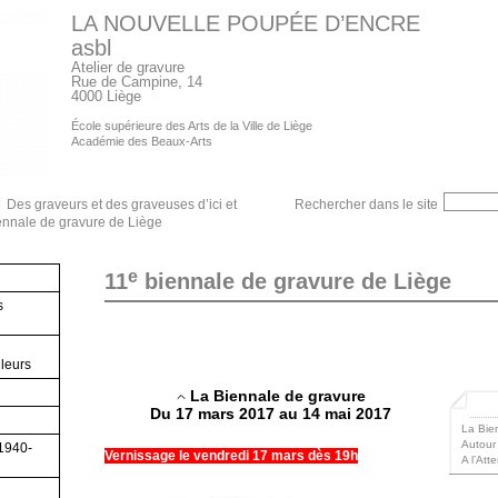
LA NOUVELLE POUPÉE D’ENCRE
asbl
Atelier de gravure
Rue de Campine, 14
4000 Liège
École supérieure des Arts de la Ville de Liège
Académie des Beaux-Arts
Des graveurs et des graveuses d’ici et
Rechercher dans le site
nnale de gravure de Liège
e
11
biennale de gravure de Liège
s
lleurs
La Biennale de gravure
Du 17 mars 2017 au 14 mai 2017
La Bie
Autour
(1940-
Vernissage le vendredi 17 mars dès 19h
A l’Att