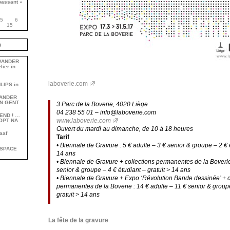
passant »
5
6
15
b
 VANDER
lier in
laboverie.com
HLIPS in
 VANDER
ON GENT
3 Parc de la Boverie, 4020 Liège
04 238 55 01 – info@laboverie.com
 END ! …
www.laboverie.com
OPT NA
Ouvert du mardi au dimanche, de 10 à 18 heures
aaf
Tarif
• Biennale de Gravure : 5 € adulte – 3 € senior & groupe – 2 € é
TSPACE
14 ans
• Biennale de Gravure + collections permanentes de la Boverie 
senior & groupe – 4 € étudiant – gratuit > 14 ans
• Biennale de Gravure + Expo ‘Révolution Bande dessinée’ + c
permanentes de la Boverie : 14 € adulte – 11 € senior & groupe
gratuit > 14 ans
La fête de la gravure