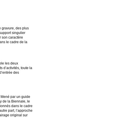
e gravure, des plus
support singulier
r son caractère
ans le cadre de la
ble les deux
d’activités, toute la
 d’entrée des
s. Mené par un guide
y de la Biennale, le
tionnés dans le cadre
autre part, l’approche
airage original sur