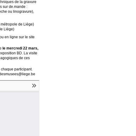
echniques de la gravure
rs sur de.mande :
èche ou linogravure),
la métropole de Liège)
de Liège)
 en ligne sur le site
ée
le mercredi 22 mars,
exposition BD. La visite
édagogiques de ces
 chaque participant.
onsdesmusees@liege.be