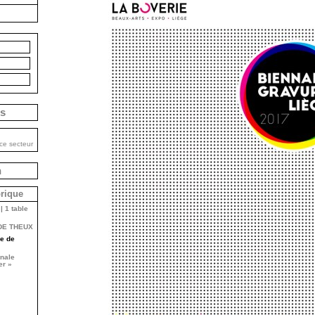
is
ce secteur
n
brique
| 1 table
DE THEUX
e de
onale
er »