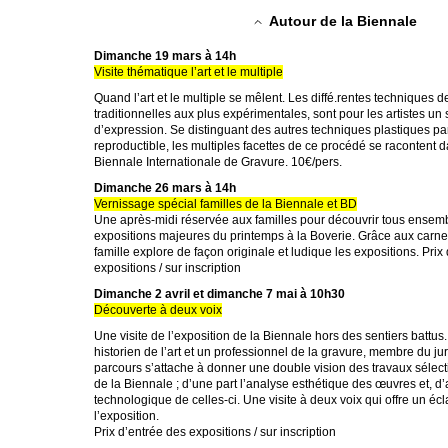
Autour de la Biennale
Dimanche 19 mars à 14h
Visite thématique l’art et le multiple
Quand l’art et le multiple se mêlent. Les diffé.rentes techniques d
traditionnelles aux plus expérimentales, sont pour les artistes un 
d’expression. Se distinguant des autres techniques plastiques pa
reproductible, les multiples facettes de ce procédé se racontent d
Biennale Internationale de Gravure. 10€/pers.
Dimanche 26 mars à 14h
Vernissage spécial familles de la Biennale et BD
Une après-midi réservée aux familles pour découvrir tous ensem
expositions majeures du printemps à la Boverie. Grâce aux carnets 
famille explore de façon originale et ludique les expositions. Prix
expositions / sur inscription
Dimanche 2 avril et dimanche 7 mai à 10h30
Découverte à deux voix
Une visite de l’exposition de la Biennale hors des sentiers battu
historien de l’art et un professionnel de la gravure, membre du jur
parcours s’attache à donner une double vision des travaux sélec
de la Biennale ; d’une part l’analyse esthétique des œuvres et, d’
technologique de celles-ci. Une visite à deux voix qui offre un écl
l’exposition.
Prix d’entrée des expositions / sur inscription