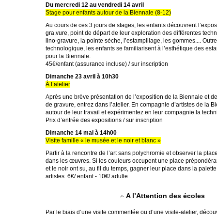
Du mercredi 12 au vendredi 14 avril
Stage pour enfants autour de la Biennale (8-12)
Au cours de ces 3 jours de stages, les enfants découvrent l’expos
gra.vure, point de départ de leur exploration des différentes tech
lino-gravure, la pointe sèche, l’estampillage, les gommes.... Outre l
technologique, les enfants se familiarisent à l’esthétique des es
pour la Biennale.
45€/enfant (assurance incluse) / sur inscription
Dimanche 23 avril à 10h30
À l’atelier
Après une brève présentation de l’exposition de la Biennale et 
de gravure, entrez dans l’atelier. En compagnie d’artistes de la 
autour de leur travail et expérimentez en leur compagnie la techni
Prix d’entrée des expositions / sur inscription
Dimanche 14 mai à 14h00
Visite famille « le musée et le noir et blanc »
Partir à la rencontre de l’art sans polychromie et observer la plac
dans les œuvres. Si les couleurs occupent une place prépondérant
et le noir ont su, au fil du temps, gagner leur place dans la palet
artistes. 6€/ enfant - 10€/ adulte
A l’Attention des écoles
Par le biais d’une visite commentée ou d’une visite-atelier, déco