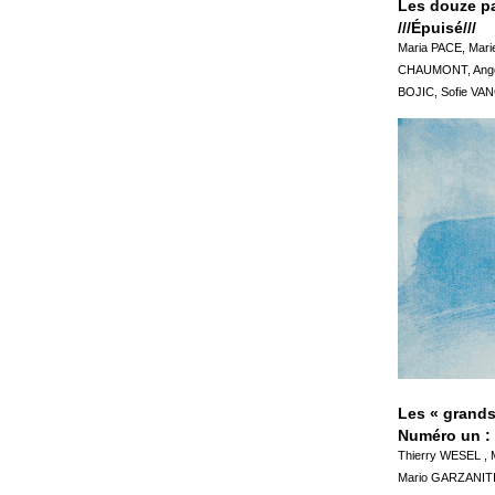
Les douze pa
///Épuisé///
Maria PACE, Mar
CHAUMONT, Angel
BOJIC, Sofie V
Les « grands
Numéro un :
Thierry WESEL , 
Mario GARZANIT