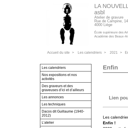
LA NOUVEL
asbl
Atelier de gravure
Rue de Campine, 14
4000 Liège
École supérieure des Arts
Académie des Beaux-Ar
Accueil du site
>
Les calendriers
>
2021
>
E
Enfin
Les calendriers
Nos expositions et nos
activités
Des graveurs et des
graveuses d’ici et d’ailleurs
Lien po
Les annonces
Les techniques
Dacos dit Guillaume (1940-
2012)
Les calendrie
Enfin !
L’atelier