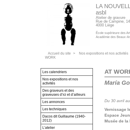
LA NOUVEL
asbl
Atelier de gravure
Rue de Campine, 14
4000 Liège
École supérieure des Arts
Académie des Beaux-Ar
Accueil du site
>
Nos expositions et nos activités
WORK
AT WOR
Les calendriers
Nos expositions et nos
María Go
activités
Des graveurs et des
graveuses d’ici et d’ailleurs
Du 30 avril au
Les annonces
Les techniques
Vernissage l
Espace Jeune
Dacos dit Guillaume (1940-
2012)
Musée de la 
L’atelier