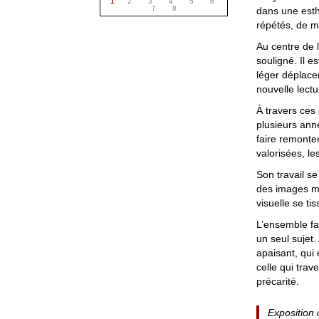
1
2
3
4
5
6
7
8
dans une est
répétés, de ma
Au centre de l
souligné. Il e
léger déplace
nouvelle lectu
À travers ces
plusieurs anné
faire remonter
valorisées, le
Son travail se
des images mo
visuelle se tis
L’ensemble fa
un seul sujet.
apaisant, qui 
celle qui trav
précarité.
Exposition 