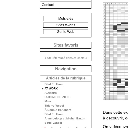
Contact
Mots-clés
Sites favoris
Sur le Web
Sites favoris
1 site référencé dans ce secteur
Navigation
Articles de la rubrique
Bilal El Alami
AT WORK
Aufwärts
LUIGINO DE ZOTTI
Mute
Thierry Wesel
À Double tranchant
Dans cette exp
Bilal El Alami
à découvrir, 
Anne Leloup et Michel Barzin
Sofie Vangor
On y découvre