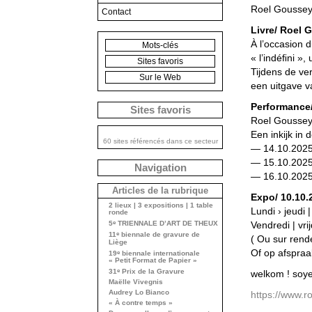
Roel Goussey,
Contact
Livre/ Roel 
À l’occasion d
Mots-clés
« l’indéﬁni »
Sites favoris
Tijdens de ver
Sur le Web
een uitgave v
Performance
Sites favoris
Roel Goussey o
Een inkijk in
60 sites référencés dans ce secteur
— 14.10.2025 
— 15.10.2025 
Navigation
— 16.10.2025 
Articles de la rubrique
Expo/ 10.10.
2 lieux | 3 expositions | 1 table
Lundi › jeudi 
ronde
e
Vendredi | vrij
5
TRIENNALE D’ART DE THEUX
e
11
biennale de gravure de
( Ou sur rend
Liège
Of op afspraa
e
19
biennale internationale
« Petit Format de Papier »
e
31
Prix de la Gravure
welkom ! soye
Maëlle Vivegnis
Audrey Lo Bianco
https://www.r
« À contre temps »