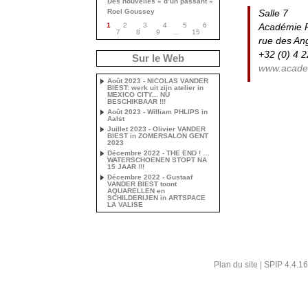
Des nouvelles « d’un passant »
Salle 7
Roel Goussey
Académie R
1
2
3
4
5
6
7
8
9
…
15
rue des Ang
+32 (0) 4 
Sur le Web
www.academ
Août 2023 - NICOLAS VANDER
BIEST: werk uit zijn atelier in
MEXICO CITY... NU
BESCHIKBAAR !!!
Août 2023 - William PHLIPS in
Aalst
Juillet 2023 - Olivier VANDER
BIEST in ZOMERSALON GENT
2023
Décembre 2022 - THE END ! …
WATERSCHOENEN STOPT NA
15 JAAR !!!
Décembre 2022 - Gustaaf
VANDER BIEST toont
AQUARELLEN en
SCHILDERIJEN in ARTSPACE
LA VALISE
Plan du site
|
SPIP 4.4.16