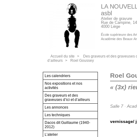
LA NOUVEL
asbl
Atelier de gravure
Rue de Campine, 14
4000 Liège
École supérieure des Arts
Académie des Beaux-Ar
Accueil du site
>
Des graveurs et des graveuses d’
d’ailleurs
>
Roel Goussey
Roel Go
Les calendriers
Nos expositions et nos
« (3x) rie
activités
Des graveurs et des
graveuses d’ici et d’ailleurs
Salle 7 · Aca
Les annonces
Les techniques
vernissage/ j
Dacos dit Guillaume (1940-
2012)
L’atelier