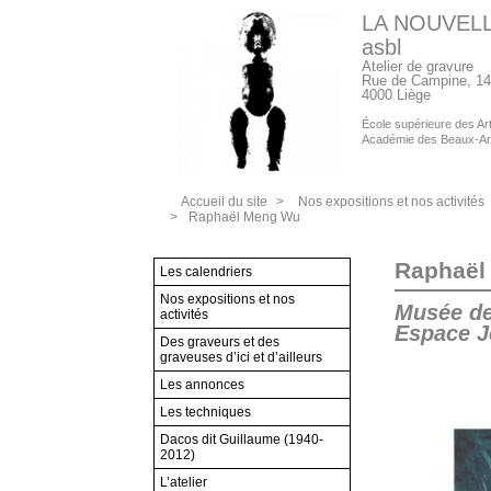
LA NOUVEL
asbl
Atelier de gravure
Rue de Campine, 14
4000 Liège
École supérieure des Arts
Académie des Beaux-Ar
Accueil du site
>
Nos expositions et nos activités
>
Raphaël Meng Wu
Raphaël
Les calendriers
Nos expositions et nos
Musée de
activités
Espace J
Des graveurs et des
graveuses d’ici et d’ailleurs
Les annonces
Les techniques
Dacos dit Guillaume (1940-
2012)
L’atelier