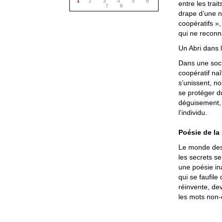
1
2
3
4
5
6
entre les trai
7
8
drape d’une n
coopératifs »
qui ne reconna
Un Abri dans 
Dans une soci
coopératif n
s’unissent, n
se protéger 
déguisement, 
l’individu.
Poésie de la
Le monde des 
les secrets se
une poésie ina
qui se faufile
réinvente, de
les mots non-d