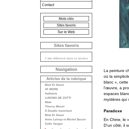
Contact
Mots-clés
Sites favoris
Sur le Web
Sites favoris
1 site référencé dans ce secteur
Navigation
La peinture c
où la simplic
Articles de la rubrique
blanc », cett
Bilal El Alami
l’œuvre, a p
AT WORK
espaces blancs
Aufwärts
LUIGINO DE ZOTTI
mystères qui 
Mute
Thierry Wesel
Paradoxe
À Double tranchant
Bilal El Alami
En Chine, le 
Anne Leloup et Michel Barzin
Sofie Vangor
D’un côté, il 